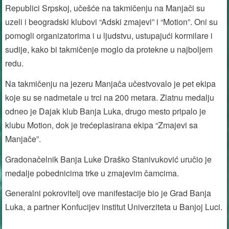
Republici Srpskoj, učešće na takmičenju na Manjači su
uzeli i beogradski klubovi “Adski zmajevi” i “Motion”. Oni su
pomogli organizatorima i u ljudstvu, ustupajući kormilare i
sudije, kako bi takmičenje moglo da protekne u najboljem
redu.
Na takmičenju na jezeru Manjača učestvovalo je pet ekipa
koje su se nadmetale u trci na 200 metara. Zlatnu medalju
odneo je Dajak klub Banja Luka, drugo mesto pripalo je
klubu Motion, dok je trećeplasirana ekipa “Zmajevi sa
Manjače”.
Gradonačelnik Banja Luke Draško Stanivuković uručio je
medalje pobednicima trke u zmajevim čamcima.
Generalni pokrovitelj ove manifestacije bio je Grad Banja
Luka, a partner Konfucijev institut Univerziteta u Banjoj Luci.