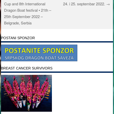
Post navigation
Cup and 8th International
24. i 25. septembar 2022.
→
Dragon Boat festival • 21th –
25th September 2022 –
Belgrade, Serbia
POSTANI SPONZOR
BREAST CANCER SURVIVORS