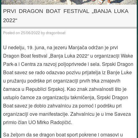
PRVI DRAGON BOAT FESTIVAL „BANJA LUKA
2022“
Posted on
25/06/2022
by
dragonboat
U nedelju, 19. juna, na jezeru Manjača održan je prvi
Dragon Boat festival „Banja Luka 2022“ u organizaciji Wake
Park-a i Centra za razvoj poljoprivrede i sela. Srpski Dragon
Boat savez se rado odazvao pozivu prijatelja iz Banje Luke
u pružanju podrške pri organizaciji prvih trka zmajevih
čamaca u Republici Srpskoj. Kao znak zahvalnosti što je
ustupio čamce za organizaciju takmičenja, Srpski Dragon
Boat savez je dobio zahvalnicu za pomoć i podršku pri
organizaciji ove manifestacije. Zahvalnicu je u ime Saveza
primio član UO MIrko Radojičić.
Sa željom da se dragon boat sport pokrene i omasovi u