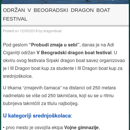
ODRŽAN V BEOGRADSKI DRAGON BOAT
FESTIVAL
Posted on
12/05/2019
by
dragonboat
Pod geslom
“Probudi zmaja u sebi”
, danas je na Adi
Ciganliji održan
V Beogradski dragon boat festival
. U
okviru ovog festivala Srpski dragon boat savez organizovao
je i III Dragon boat kup za studente i III Dragon boat kup za
srednjoškolce.
U trkama “zmajevih čamaca” na distanci od 250 metara
nadmetalo se više od 250 takmičara, koji su se u ritmu
bubnjeva takmičili za titulu najboljeg.
U kategoriji srednjoškolaca
:
• prvo mesto je osvojila ekipa
Vojne gimnazije
,