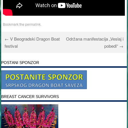
Bookmark the
permalink
.
←
V Beogradski Dragon Boat
Održana manifestacija „Veslaj i
Post navigation
festival
pobedi“
→
POSTANI SPONZOR
BREAST CANCER SURVIVORS