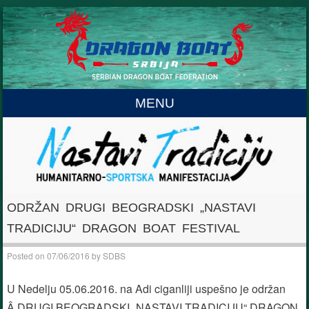
MENU
Skip to content
ODRŽAN DRUGI BEOGRADSKI „NASTAVI
TRADICIJU“ DRAGON BOAT FESTIVAL
Posted on
07/06/2016
by
SDBS
U Nedelju 05.06.2016. na Adi ciganliji uspešno je održan
Â DRUGI BEOGRADSKI „NASTAVI TRADICIJU“ DRAGON