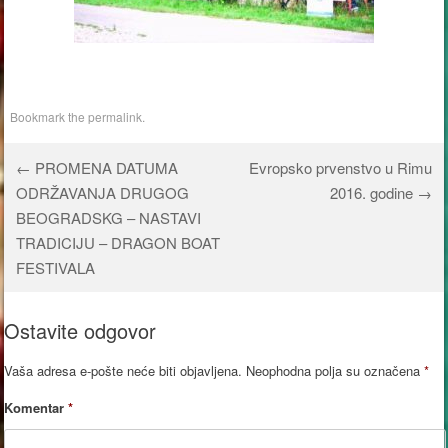
Bookmark the
permalink
.
←
PROMENA DATUMA
Evropsko prvenstvo u Rimu
Post navigation
ODRŽAVANJA DRUGOG
2016. godine
→
BEOGRADSKG – NASTAVI
TRADICIJU – DRAGON BOAT
FESTIVALA
Ostavite odgovor
Vaša adresa e-pošte neće biti objavljena.
Neophodna polja su označena
*
Komentar
*